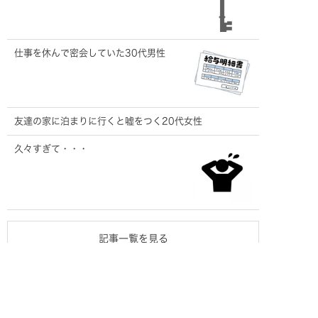
仕事を休んで密会していた30代男性
友達の家に泊まりに行くと嘘をつく20代女性
久々すぎて・・・
記事一覧を見る
ご相談・お見積り
無料です