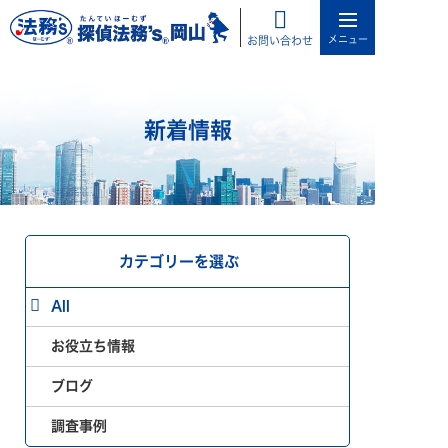
お問い合わせ
新着情報
カテゴリーを選ぶ
All
お役立ち情報
ブログ
調査事例