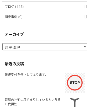
ブログ (142)
調査事例 (9)
アーカイブ
最近の投稿
新規受付を停止しております。
職場の社宅に寝泊まりしているという５
０代男性