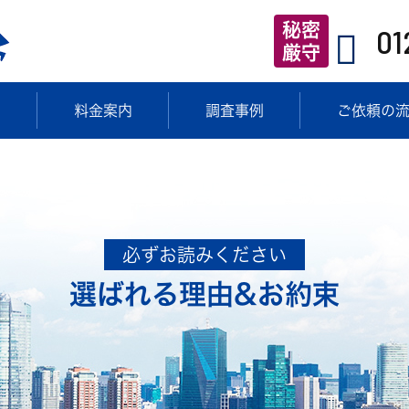
秘密
01
厳守
目
料金案内
調査事例
ご依頼の
必ずお読みください
選ばれる理由&お約束