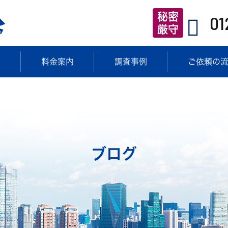
秘密
01
厳守
目
料金案内
調査事例
ご依頼の
ブログ